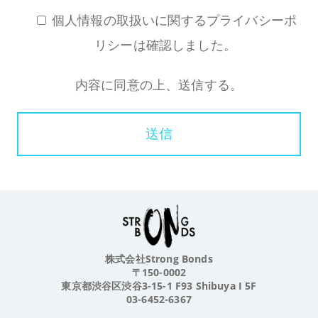
2.個人情報とは
個人情報の取扱いに関するプライバシーポ
個人情報とはお客様の住所・氏名・電話番号・
FAX番号・メールアドレス等の個人を特定できる
リシーは確認しました。
情報を指します。
内容に同意の上、送信する。
3.個人情報の管理・保護について
弊社は、ご提供いただいた個人情報の紛失・破
壊・漏洩・改ざん等がないよう、技術面および組
織面において合理的かつ適切な安全対策を講じま
す。
4.個人情報の利用
お客様の個人情報を、お客様ご自身の同意を得た
場合、および法令により例外として取り扱うこと
が認められている場合を除き、収集した個人情報
について、収集の際に予め明示した目的または公
株式会社Strong Bonds
表している利用目的においてのみ利用いたしま
〒150-0002
す。
東京都渋谷区渋谷3-15-1 F93 Shibuya I 5F
03-6452-6367